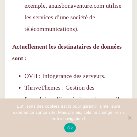
exemple, anaisbonaventure.com utilise
les services d’une société de
télécommunications).
Actuellement les destinataires de données
sont :
OVH : Infogérance des serveurs.
ThriveThemes : Gestion des
formulaires d’inscriptions, des recueils
L'utilisons des cookies est la pour garantir la meilleure
et affichages des témoignages, des
expérience sur ce site. Mais promis, cela ne change rien à
votre navigation !
commentaires.
Ok
MailPoet : Gestion des listes emails, et