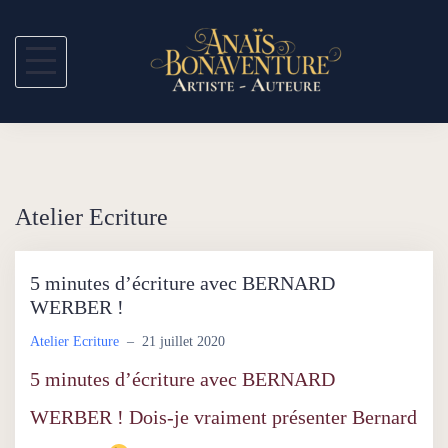
S
k
i
p
t
o
Atelier Ecriture
c
5 minutes d’écriture avec BERNARD
o
WERBER !
n
Atelier Ecriture
–
21 juillet 2020
t
5 minutes d’écriture avec BERNARD
e
WERBER ! Dois-je vraiment présenter Bernard
n