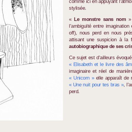
comme ici en appuyant l’atmo
stylisée.
«
Le monstre sans nom
» 
l’ambiguïté entre imagination e
off), nous perd en nous prés
attisant une suspicion à la 
autobiographique de ses cr
Ce sujet est d’ailleurs évoq
« Elisabeth et le livre des â
imaginaire et réel de manièr
« Unicorn »
elle apparaît de 
« Une nuit pour tes bras »
, l’
perd.