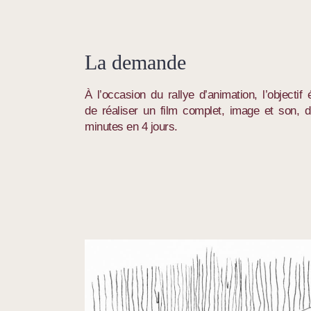
La demande
À l’occasion du rallye d’animation, l’objectif é
de réaliser un film complet, image et son, 
minutes en 4 jours.